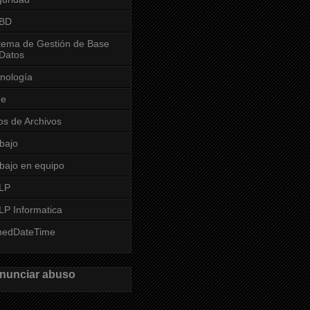
BD
tema de Gestión de Base
Datos
nología
me
os de Archivos
bajo
bajo en equipo
LP
P Informatica
nedDateTime
nunciar abuso