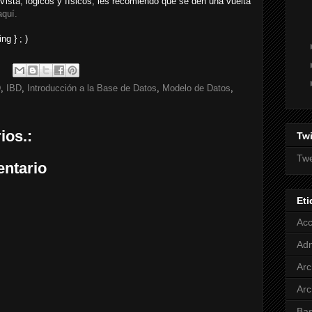
 Vista, lógicos y físicos, les recomiendo que se den una vuelta
aquí.
g } ; )
D
,
IBD
,
Introducción a la Base de Datos
,
Modelo de Datos
,
ios.:
Twi
Twe
entario
Eti
Ac
Adm
Arc
Arc
Bas