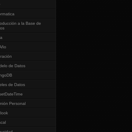
D
ormatica
roducción a la Base de
tos
va
Año
ración
elo de Datos
ngoDB
eles de Datos
setDateTime
nión Personal
look
cal
uridad