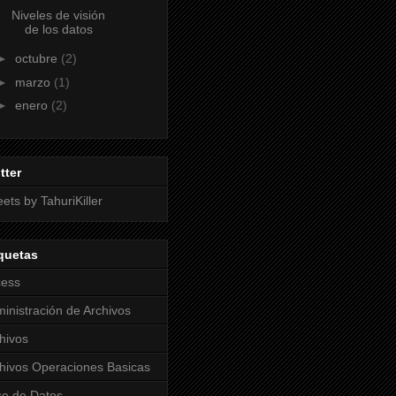
Niveles de visión
de los datos
►
octubre
(2)
►
marzo
(1)
►
enero
(2)
tter
ets by TahuriKiller
quetas
cess
inistración de Archivos
hivos
hivos Operaciones Basicas
e de Datos