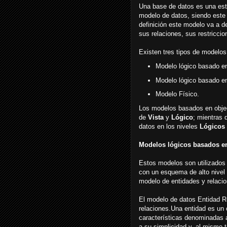
Una base de datos es una est
modelo de datos, siendo est
definición este modelo va a d
sus relaciones, sus restriccio
Existen tres tipos de modelos
Modelo lógico basado en
Modelo lógico basado en
Modelo Físico.
Los modelos basados en objec
de
Vista
y
Lógico
; mientras 
datos en los niveles
Lógicos
Modelos lógicos basados en
Estos modelos son utilizados 
con un esquema de alto nivel
modelo de entidades y relacio
El modelo de datos Entidad Re
relaciones.Una entidad es un 
características denominadas a
a su simplicidad y, al mismo 