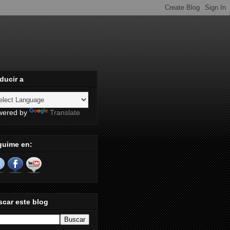
ducir a
wered by
Translate
guime en:
car este blog