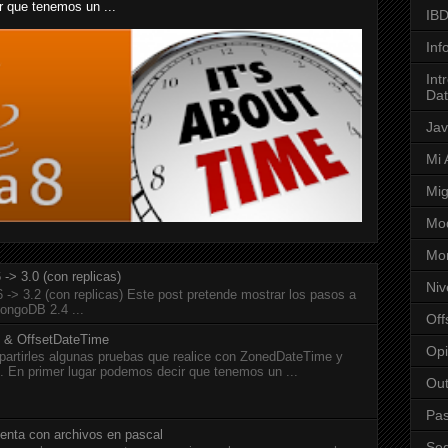
r que tenemos un ...
IB
Inf
Int
Da
Ja
Mi 
Mig
Mod
Mo
-> 3.0 (con replicas)
Niv
-> 3.2 (con replicas) Este post pretende mostrar los pasos a
mongoDB 2.4 ...
Off
 & OffsetDateTime
Opi
partirles algunas pruebas que realice con ZonedDateTime y
 En primer lugar podemos decir que tenemos un ...
Out
Pas
enta con archivos en pascal
Seg