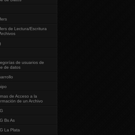
fers
fers de Lectura/Escritura
Archivos
g
egorías de usuarios de
e de datos
arrollo
ipo
mas de Acceso a la
ormación de un Archivo
G
G Bs As
 La Plata