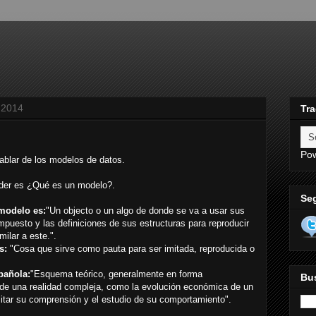
 2014
Tra
Po
hablar de los modelos de datos.
nder es ¿Qué es un modelo?.
Se
modelo es:
"Un objecto o un algo de donde se va a usar sus
puesto y las definiciones de sus estructuras para reproducir
milar a este.".
es:
"Cosa que sirve como pauta para ser imitada, reproducida o
pañola:
"Esquema teórico, generalmente en forma
Bus
de una realidad compleja, como la evolución económica de un
ilitar su comprensión y el estudio de su comportamiento".