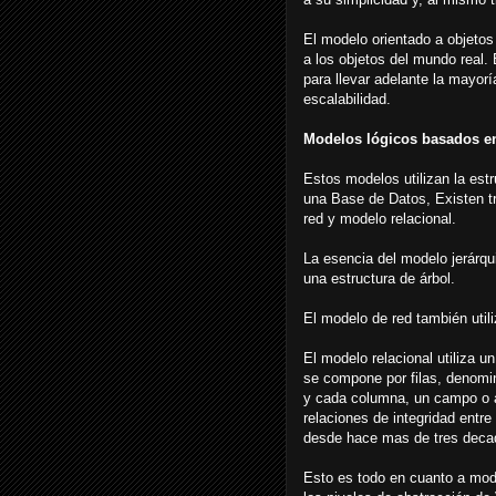
El modelo orientado a objetos 
a los objetos del mundo real.
para llevar adelante la mayorí
escalabilidad.
Modelos lógicos basados en
Estos modelos utilizan la est
una Base de Datos, Existen t
red y modelo relacional.
La esencia del modelo jerárqui
una estructura de árbol.
El modelo de red también util
El modelo relacional utiliza u
se compone por filas, denomin
y cada columna, un campo o at
relaciones de integridad entr
desde hace mas de tres deca
Esto es todo en cuanto a mode