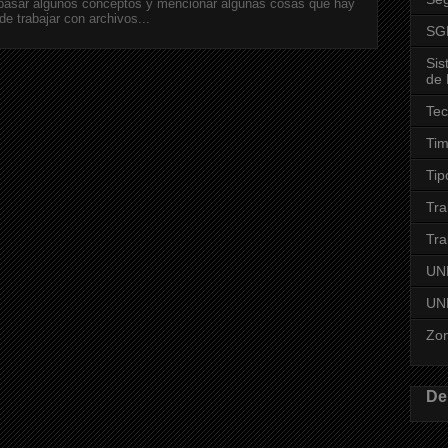
epasar algunos conceptos y mencionar algunas cosas que hay
de trabajar con archivos...
SG
Sis
de 
Tec
Ti
Tip
Tra
Tra
UN
UNL
Zo
De