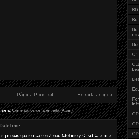
BD
Buf
Buf
en 
Bu
C#
Cat
bas
Des
Equ
Página Principal
Entrada antigua
For
inf
irse a:
Comentarios de la entrada (Atom)
GD
GD
tDateTime
GDG
nas pruebas que realice con ZonedDateTime y OffsetDateTime.