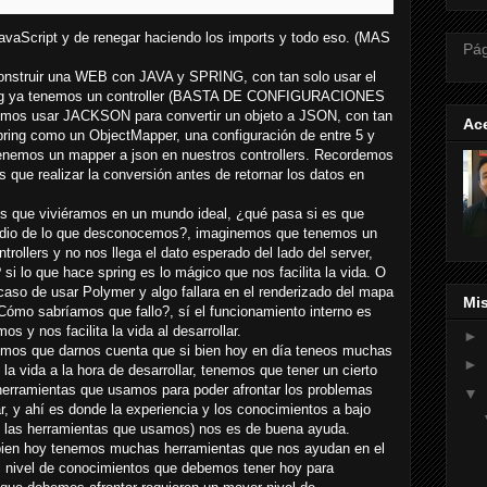
avaScript y de renegar haciendo los imports y todo eso. (MAS
Pág
onstruir una WEB con JAVA y SPRING, con tan solo usar el
g ya tenemos un controller (BASTA DE CONFIGURACIONES
remos usar JACKSON para convertir un objeto a JSON, con tan
Ace
spring como un ObjectMapper, una configuración de entre 5 y
tenemos un mapper a json en nuestros controllers. Recordemos
s que realizar la conversión antes de retornar los datos en
 es que viviéramos en un mundo ideal, ¿qué pasa si es que
medio de lo que desconocemos?, imaginemos que tenemos un
trollers y no nos llega el dato esperado del lado del server,
 lo que hace spring es lo mágico que nos facilita la vida. O
caso de usar Polymer y algo fallara en el renderizado del mapa
Mi
ómo sabríamos que fallo?, sí el funcionamiento interno es
 y nos facilita la vida al desarrollar.
►
emos que darnos cuenta que si bien hoy en día teneos muchas
►
 la vida a la hora de desarrollar, tenemos que tener un cierto
 herramientas que usamos para poder afrontar los problemas
▼
r, y ahí es donde la experiencia y los conocimientos a bajo
de las herramientas que usamos) nos es de buena ayuda.
i bien hoy tenemos muchas herramientas que nos ayudan en el
 el nivel de conocimientos que debemos tener hoy para