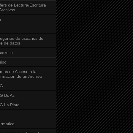
fers de Lectura/Escritura
Archivos
g
egorías de usuarios de
e de datos
arrollo
ipo
mas de Acceso a la
ormación de un Archivo
G
G Bs As
 La Plata
D
ormatica