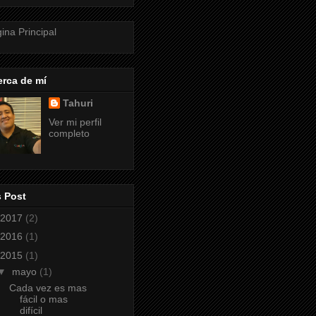
ina Principal
rca de mí
Tahuri
Ver mi perfil
completo
s Post
2017
(2)
2016
(1)
2015
(1)
▼
mayo
(1)
Cada vez es mas
fácil o mas
difícil