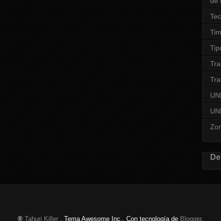
de 
Tec
Ti
Tip
Tra
Tra
UN
UNL
Zo
De
®
Tahuri Killer
. Tema Awesome Inc.. Con tecnología de
Blogger
.