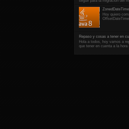
seguir para la migración del 
ZonedDateTime
Hoy quiero com
OffsetDateTime.
Repaso y cosas a tener en cu
Hola a todos, hoy vamos a r
que tener en cuenta a la hora 