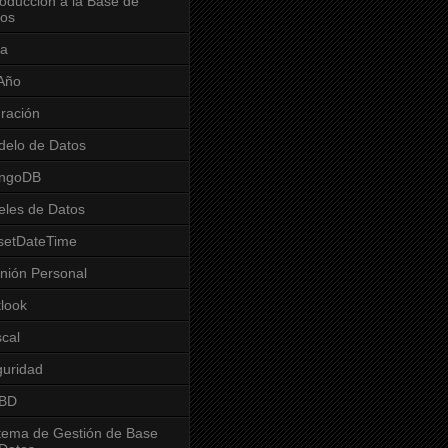
roducción a la Base de
tos
va
Año
ración
elo de Datos
ngoDB
eles de Datos
setDateTime
nión Personal
look
cal
uridad
BD
tema de Gestión de Base