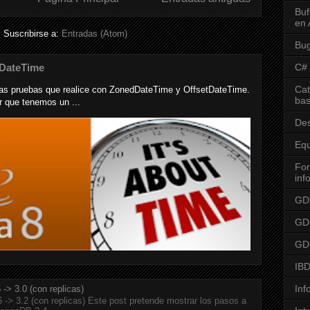
Buf
en 
Suscribirse a:
Entradas (Atom)
Bu
tDateTime
C#
Cat
nas pruebas que realice con ZonedDateTime y OffsetDateTime.
bas
r que tenemos un ...
Des
Equ
For
inf
GD
GD
GDG
IB
Inf
-> 3.0 (con replicas)
-> 3.2 (con replicas) Este post pretende mostrar los pasos a