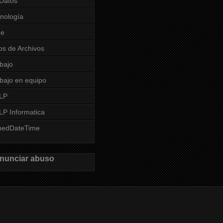
Datos
nología
me
os de Archivos
bajo
bajo en equipo
LP
P Informatica
nedDateTime
nunciar abuso