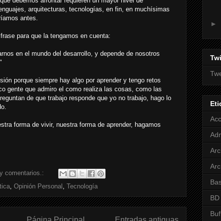
s que debemos afrontar requieren un mayor nivel de
enguajes, arquitecturas, tecnologías, en fin, en muchísimas
ríamos antes.
►
e frase para que la tengamos en cuenta:
iarnos en el mundo del desarrollo, y depende de nosotros
Twi
"
Twe
sión porque siempre hay algo por aprender y tengo retos
co gente que admiro el como realiza las cosas, como las
eguntan de que trabajo responde que yo no trabajo, hago lo
Eti
do.
Ac
stra forma de vivir, nuestra forma de aprender, hagamos
Adm
Arc
Arc
y comentarios.:
Bas
tica
,
Opinión Personal
,
Tecnología
BD
Buf
Página Principal
Entradas antiguas