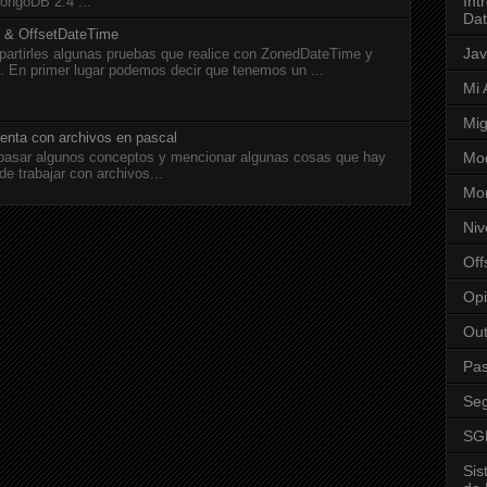
Int
mongoDB 2.4 ...
Da
 & OffsetDateTime
Ja
partirles algunas pruebas que realice con ZonedDateTime y
 En primer lugar podemos decir que tenemos un ...
Mi 
Mig
enta con archivos en pascal
epasar algunos conceptos y mencionar algunas cosas que hay
Mod
de trabajar con archivos...
Mo
Niv
Off
Opi
Out
Pas
Seg
SG
Sis