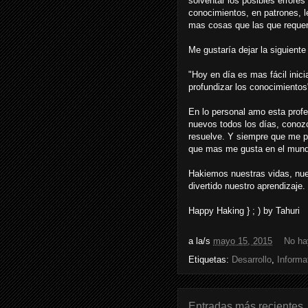
solventar los posibles errore
conocimientos, en patrones, l
mas cosas que las que reque
Me gustaría dejar la siguient
"Hoy en día es mas fácil inic
profundizar los conocimientos
En lo personal amo esta profe
nuevos todos los días, conoz
resuelve. Y siempre que me pr
que mas me gusta en el mun
Hakiemos nuestras vidas, nue
divertido nuestro aprendizaje.
Happy Haking } ; ) by Tahuri
a la/s
mayo 15, 2015
No ha
Etiquetas:
Desarrollo
,
Informa
Entradas más recientes