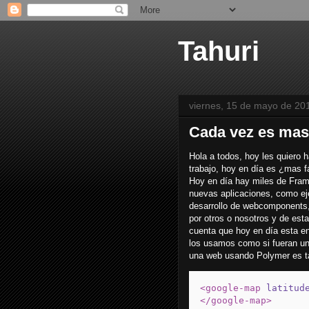
Tahuri
viernes, 15 de mayo de 20
Cada vez es mas f
Hola a todos, hoy les quiero
trabajo, hoy en día es ¿mas fác
Hoy en día hay miles de Frame
nuevas aplicaciones, como e
desarrollo de webcomponents, 
por otros o nosotros y de es
cuenta que hoy en día esta e
los usamos como si fueran u
una web usando Polymer es ta
<google-map
latitud
</google-map>