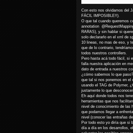
Con esto nos olvidamos del J
FÁCIL IMPOSIBLE!!).
O que tal cuando queremos c
annotation @RequestMappin
RARAS), y sin hablar si que
solo declararlo en el xml de 
10 lineas, no mas de eso, y 
que de lo contrario, tendríamo
todos nuestros controllers.
Pero hasta acá todo fácil, si
falla nuestra aplicación en 
dato de entrada a nuestros con
¿cómo sabemos lo que paso? si
que tal si nos ponemos en el 
usando el TAG de Polymer, ¿C
justamente lo que desconocemos
Eh aquí donde todos nos ten
herramientas que nos facilitan
nivel de conocimiento de las
que podamos llegar a enfrenta
nivel (conocer las entrañas 
Por todo esto yo diría que s
día a día en los desarrollos,