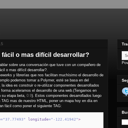
15
Tra
ácil o mas difícil desarrollar?
Po
 hablar sobre una conversación que tuve con un compañero de
il o mas difícil desarrollar?.
works y librerías que nos facilitan muchísimo el desarrollo de
Se
jemplo podemos tomar a Polymer, esté se basa en del
la idea es construir o re-utilizar componentes desarrollados
ta forma aceleramos el desarrollo de una web.(Tengamos en
n su etapa beta,
0.9
). Estos componentes desarrollados luego
n TAG mas de nuestro HTML, poner un mapa hoy en día en
n fácil como poner el siguiente TAG:
Bus
e
=
"37.77493"
longitude
=
"-122.41942"
>