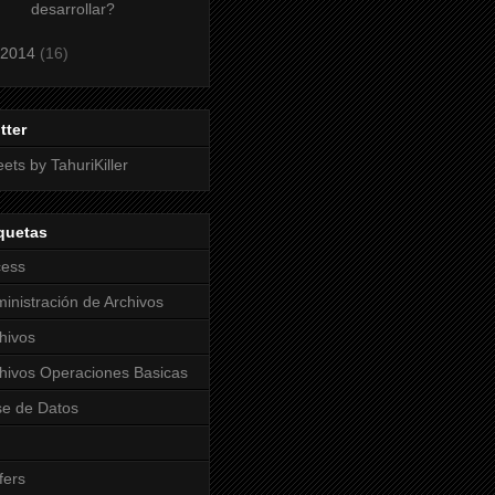
desarrollar?
2014
(16)
tter
ets by TahuriKiller
quetas
cess
inistración de Archivos
hivos
hivos Operaciones Basicas
e de Datos
fers