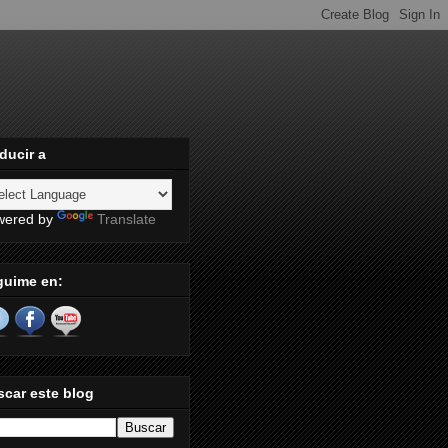
ducir a
wered by
Translate
guime en:
car este blog